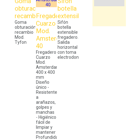
Goma
Sifón
obturación
botella
recambio
extensible
Fregadero
Goma
Sifón
Cuarzo
obturación
botella
Mod.
recambio
extensible
Mod.
fregadero.
Amsterdam
Tyfon
Salida
40
horizontal
con toma
Fregadero
electrodomésticos.
Cuarzo
Mod.
Amsterdam
400 x 400
mm
Diseño
único -
Resistente
a
arañazos,
golpes y
manchas
- Higiénico
fácil de
limpiar y
mantener
Profundidad