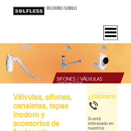
Válvulas, sifones,
¿Hablamos?
canaletas, tapas
inodoro y
Si está
accesorios de
interesado en
nuestros