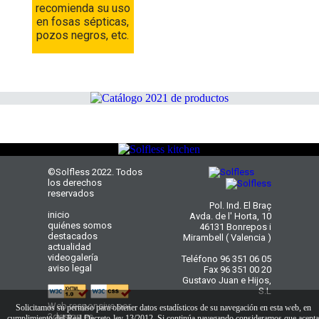
recomienda su uso
en fosas sépticas,
pozos negros, etc.
©Solfless 2022. Todos
los derechos
reservados
Pol. Ind. El Braç
inicio
Avda. de l' Horta, 10
quiénes somos
46131 Bonrepos i
destacados
Mirambell ( Valencia )
actualidad
videogalería
Teléfono 96 351 06 05
aviso legal
Fax 96 351 00 20
Gustavo Juan e Hijos,
S.L
Web responsive por
Solicitamos su permiso para obtener datos estadísticos de su navegación en esta web, en
3design.es
cumplimiento del Real Decreto-ley 13/2012. Si continúa navegando consideramos que acepta