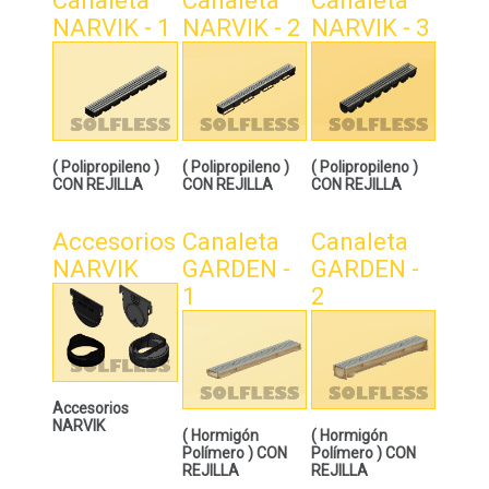
Canaleta
Canaleta
Canaleta
NARVIK - 1
NARVIK - 2
NARVIK - 3
( Polipropileno )
( Polipropileno )
( Polipropileno )
CON REJILLA
CON REJILLA
CON REJILLA
Accesorios
Canaleta
Canaleta
NARVIK
GARDEN -
GARDEN -
1
2
Accesorios
NARVIK
( Hormigón
( Hormigón
Polímero ) CON
Polímero ) CON
REJILLA
REJILLA