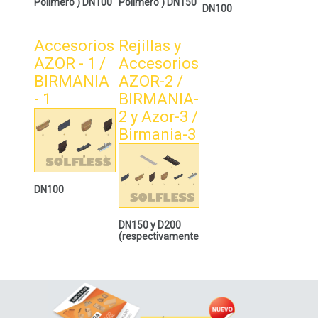
Polímero ) DN100
Polímero ) DN150
DN100
Accesorios
Rejillas y
AZOR - 1 /
Accesorios
BIRMANIA
AZOR-2 /
- 1
BIRMANIA-
2 y Azor-3 /
Birmania-3
DN100
DN150 y D200
(respectivamente)